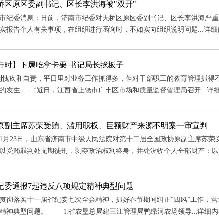
桥区原区委副书记、区长李洪海被"双开"
纪委消息：日前，济南市纪委对天桥区原区委副书记、区长李洪海严重
实报告个人有关事项，在组织进行函询时，不如实向组织说明问题...
详细
行时】下属吃拿卡要 书记局长挨板子
疚和自责，平日里对业务工作抓得多，但对干部职工的教育管理抓得不
的发生……”近日，江西省上饶市广丰区市场和质量监督管理局召开...
详
原副主席苏荣受贿、滥用职权、巨额财产来源不明案一审宣判
1月23日，山东省济南市中级人民法院对第十二届全国政协原副主席苏
以受贿罪判处无期徒刑，剥夺政治权利终身，并处没收个人全部财产；以..
纪委通报7起违反八项规定精神典型问题
落实十一届省纪委七次全会精神，抓好春节期间纠正“四风”工作，营
精神典型问题。 1.省农垦总局建三江管理局鸭绿河农场领导...
详细内