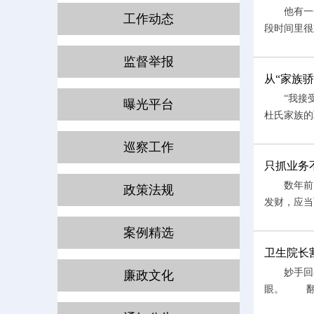
他有一个
工作动态
段时间里很
监督举报
从“家族
“我接受调
曝光平台
杜氏家族的
巡察工作
只抓业务
数年前，河
政策法规
发财，应当
案例精选
卫生院长
妙手回春、
廉政文化
眼。 翻开