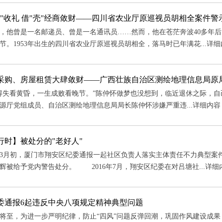
底"收礼 借"壳"经商敛财——四川省农业厅原巡视员胡相全案件警
他曾是一名邮递员、曾是一名通讯员……然而，他在苍茫奔波40多年
节。1953年出生的四川省农业厅原巡视员胡相全，落马时已年满花...
详细
采购、房屋租赁大肆敛财——广西壮族自治区测绘地理信息局原
看黄昏，一生成败看晚节。”陈仲怀做梦也没想到，临近退休之际，自己
源厅党组成员、自治区测绘地理信息局局长陈仲怀涉嫌严重违...
详细内容
行时】被处分的"老好人"
3月初，厦门市翔安区纪委通报一起社区负责人落实主体责任不力典型案
辉被给予党内警告处分。 2016年7月，翔安区纪委在对吕塘社...
详细
委通报6起违反中央八项规定精神典型问题
，为进一步严明纪律，防止“四风”问题反弹回潮，巩固作风建设成果