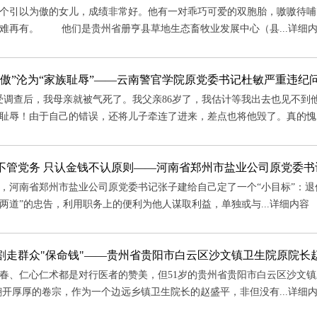
引以为傲的女儿，成绩非常好。他有一对乖巧可爱的双胞胎，嗷嗷待哺
难再有。 他们是贵州省册亨县草地生态畜牧业发展中心（县...
详细
骄傲”沦为“家族耻辱”——云南警官学院原党委书记杜敏严重违纪
查后，我母亲就被气死了。我父亲86岁了，我估计等我出去也见不到
耻辱！由于自己的错误，还将儿子牵连了进来，差点也将他毁了。真的愧..
不管党务 只认金钱不认原则——河南省郑州市盐业公司原党委书
南省郑州市盐业公司原党委书记张子建给自己定了一个“小目标”：退休
两道”的忠告，利用职务上的便利为他人谋取利益，单独或与...
详细内容
割走群众"保命钱"——贵州省贵阳市白云区沙文镇卫生院原院长
仁心仁术都是对行医者的赞美，但51岁的贵州省贵阳市白云区沙文镇卫
厚厚的卷宗，作为一个边远乡镇卫生院长的赵盛平，非但没有...
详细