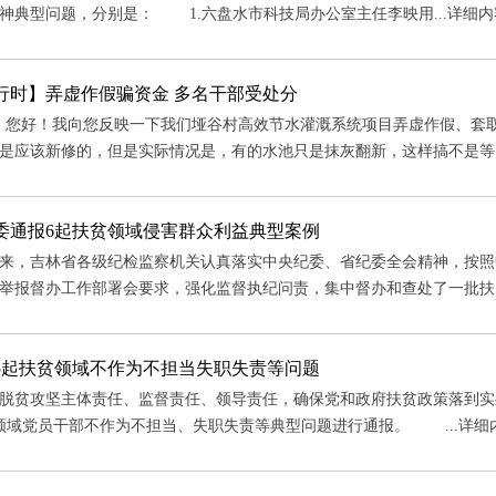
神典型问题，分别是： 1.六盘水市科技局办公室主任李映用...
详细内
行时】弄虚作假骗资金 多名干部受处分
您好！我向您反映一下我们垭谷村高效节水灌溉系统项目弄虚作假、套取
是应该新修的，但是实际情况是，有的水池只是抹灰翻新，这样搞不是等..
委通报6起扶贫领域侵害群众利益典型案例
，吉林省各级纪检监察机关认真落实中央纪委、省纪委全会精神，按照
举报督办工作部署会要求，强化监督执纪问责，集中督办和查处了一批扶..
5起扶贫领域不作为不担当失职失责等问题
贫攻坚主体责任、监督责任、领导责任，确保党和政府扶贫政策落到实
领域党员干部不作为不担当、失职失责等典型问题进行通报。 ...
详细