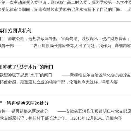
一次主动递交入党申请，到1986年高二时入党，成为学校第一名学生
接受纪律审查期间，湖南省醴陵市委原书记蒋永清写下了自己的忏悔。 ...
福利 抱团谋私利
套取公款，违规发放津补贴；官商勾结、以权谋私，侵占财政资金；沆
领导干部—— “农业局原局长陈应奎等人出了问题，我作为...
详细内容
望冲破了思想“水库”的闸口
望冲破了思想“水库”的闸口 ——新疆维吾尔自治区绿化委员会原副
怀使命感、期望建功立业的领导干部，沦落到今天这样...
详细内容
柱”一错再错换来两次处分
柱”一错再错换来两次处分 ——安徽省五河县朱顶镇胡庄村党支部原
支部原书记，担任村干部长达17年。自2015年12月以来...
详细内容