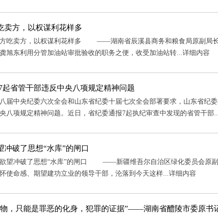
吃卖方，以权谋利花样多
吃卖方，以权谋利花样多 ——湖南省辰溪县商务和粮食局原副局长
龚旭东利用分管加油站审批验收的职务之便，收受加油站转...
详细内容
报7起省管干部违反中央八项规定精神问题
届中央纪委六次全会和山东省纪委十届七次全会部署要求，山东省纪委
央八项规定精神问题。近日，省纪委通报7起执纪审查中发现的省管干部..
望冲破了思想“水库”的闸口
望冲破了思想“水库”的闸口 ——新疆维吾尔自治区绿化委员会原副
怀使命感、期望建功立业的领导干部，沦落到今天这样...
详细内容
钱物，只能是罪恶的化身，犯罪的证据”——湖南省醴陵市委原书