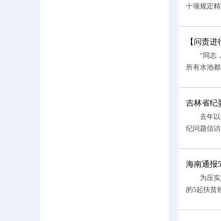
十项规定精
【问责进
“同志，
所有水池都
吉林省纪
去年以来
纪问题信访
海南通报
为压实脱
的5起扶贫