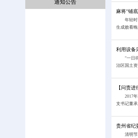
通知公告
麻将"铺
年轻时，
生成败看晚
利用设备
“一日得失
治区国土资
【问责进
2017年
支书记董承
贵州省纪
清明节将至