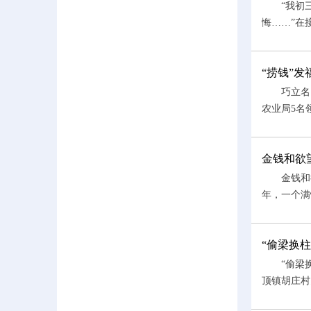
“我初三第
悔……”在
“捞钱”发
巧立名目、
农业局5名
金钱和欲
金钱和欲
年，一个满
“偷梁换
“偷梁换
顶镇胡庄村党