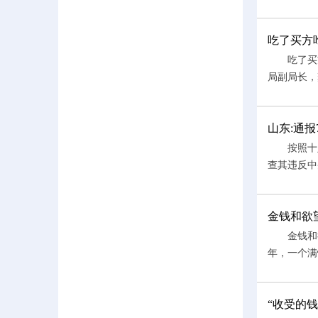
吃了买方
吃了买方
局副局长，
山东:通
按照十八
查其违反中
金钱和欲
金钱和欲
年，一个满
“收受的