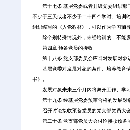
第十七条 基层党委或者县级党委组织
不少于三天或者不少于二十四个学时。培训
组织编写的《入党教材》，可以作为学习辅
除个别特殊情况外，未经培训的，不能
第四章 预备党员的接收
第十八条 党支部委员会应当对发展对象
基层党委对发展对象的条件、培养教育
书》。
发展对象未来三个月内将离开工作、学
第十九条 经基层党委预审合格的发展对
召开讨论接收预备党员的党支部党员大
第二十条 党支部党员大会讨论接收预备