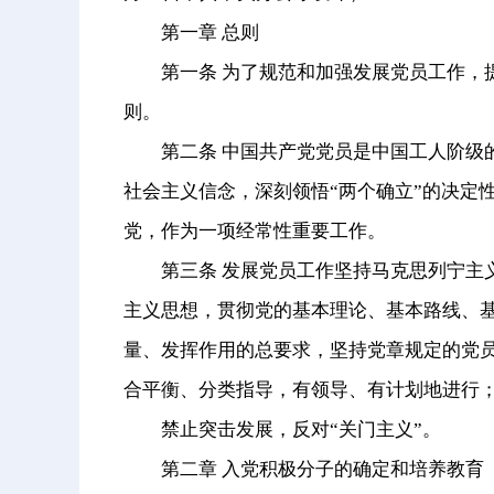
第一章 总则
第一条 为了规范和加强发展党员工作
则。
第二条 中国共产党党员是中国工人阶
社会主义信念，深刻领悟“两个确立”的决定性
党，作为一项经常性重要工作。
第三条 发展党员工作坚持马克思列宁主
主义思想，贯彻党的基本理论、基本路线、
量、发挥作用的总要求，坚持党章规定的党
合平衡、分类指导，有领导、有计划地进行
禁止突击发展，反对“关门主义”。
第二章 入党积极分子的确定和培养教育