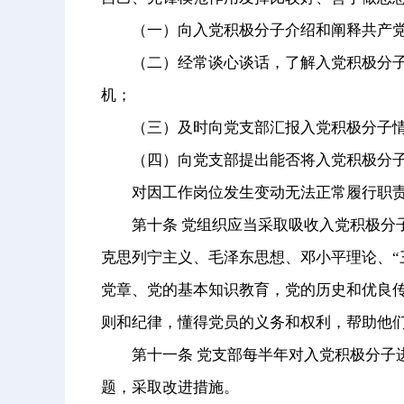
（一）向入党积极分子介绍和阐释共产
（二）经常谈心谈话，了解入党积极分
机；
（三）及时向党支部汇报入党积极分子
（四）向党支部提出能否将入党积极分
对因工作岗位发生变动无法正常履行职
第十条 党组织应当采取吸收入党积极
克思列宁主义、毛泽东思想、邓小平理论、“
党章、党的基本知识教育，党的历史和优良
则和纪律，懂得党员的义务和权利，帮助他
第十一条 党支部每半年对入党积极分
题，采取改进措施。