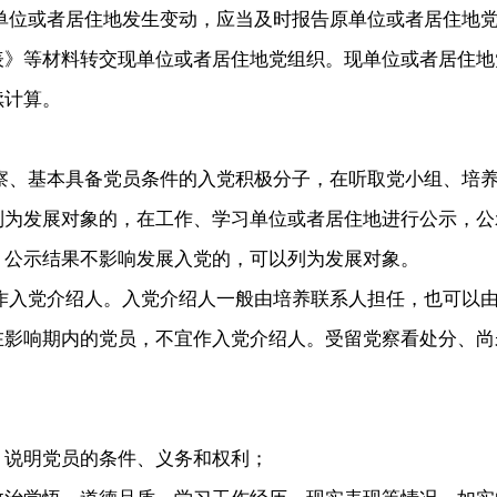
在单位或者居住地发生变动，应当及时报告原单位或者居住地
表》等材料转交现单位或者居住地党组织。现单位或者居住地
续计算。
考察、基本具备党员条件的入党积极分子，在听取党小组、培
列为发展对象的，在工作、学习单位或者居住地进行公示，公
。公示结果不影响发展入党的，可以列为发展对象。
作入党介绍人。入党介绍人一般由培养联系人担任，也可以
在影响期内的党员，不宜作入党介绍人。受留党察看处分、尚
，说明党员的条件、义务和权利；