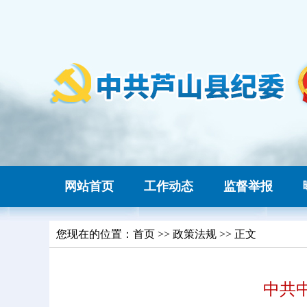
网站首页
工作动态
监督举报
您现在的位置：
首页
>> 政策法规 >> 正文
中共