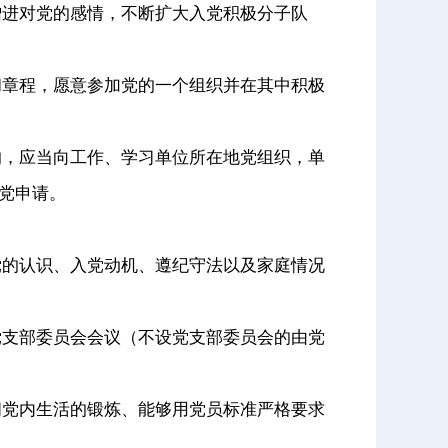
增进对党的感情，不断扩大入党积极分子队
和章程，愿意参加党的一个组织并在其中积极
的，应当向工作、学习单位所在地党组织，单
党申请。
党的认识、入党动机、遵纪守法以及家庭情况
党支部委员会会议（不设党支部委员会的由党
间党内生活的锻炼、能够用党员标准严格要求