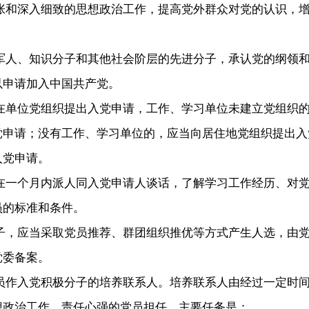
主张和深入细致的思想政治工作，提高党外群众对党的认识，
、军人、知识分子和其他社会阶层的先进分子，承认党的纲领
以申请加入中国共产党。
所在单位党组织提出入党申请，工作、学习单位未建立党组织
党申请；没有工作、学习单位的，应当向居住地党组织提出入
入党申请。
当在一个月内派人同入党申请人谈话，了解学习工作经历、对
员的标准和条件。
分子，应当采取党员推荐、群团组织推优等方式产生人选，由
党委备案。
党员作入党积极分子的培养联系人。培养联系人由经过一定时
想政治工作、责任心强的党员担任，主要任务是：