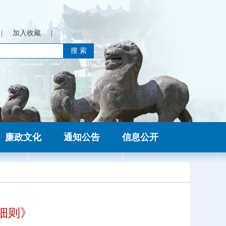
|
加入收藏
|
廉政文化
通知公告
信息公开
细则》