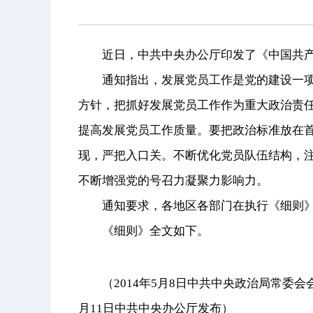
近日，中共中央办公厅印发了《中国共
通知指出，发展党员工作是党的建设一
方针，把抓好发展党员工作作为重大政治责
提高发展党员工作质量。要把政治标准放在
现，严把入口关。不断优化党员队伍结构，
不断增强党的号召力凝聚力影响力。
通知要求，各地区各部门在执行《细则
《细则》全文如下。
（2014年5月8日中共中央政治局常委会会
月11日中共中央办公厅发布）