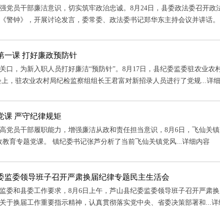
强党员干部廉洁意识，切实筑牢政治忠诚。8月24日，县委政法委召开
《警钟》，开展讨论发言，委常委、政法委书记郑华东主持会议并讲话。..
第一课 打好廉政预防针
关口，为新入职人员打好廉洁“预防针”。8月17日，县纪委监委驻农业
会上，驻农业农村局纪检监察组组长王君富对新招录人员进行了党规...
详
党课 严守纪律规矩
高党员干部履职能力，增强廉洁从政和责任担当意识，8月6日，飞仙关镇
政教育专题党课。 镇纪委书记张芦分析了当前飞仙关镇党风...
详细内容
委监委领导班子召开严肃换届纪律专题民主生活会
监委和县委工作要求，8月6日上午，芦山县纪委监委领导班子召开严肃换
关于换届工作重要指示精神，认真贯彻落实党中央、省委决策部署和...
详