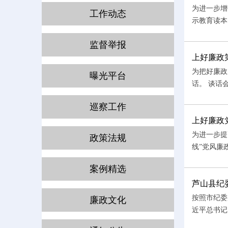
为进一步增
工作动态
示教育读本
监督举报
上好廉政
为把好廉政
曝光平台
话。 谈话
巡察工作
上好廉政
为进一步提
政策法规
线”党风廉
案例精选
芦山县纪
按照市纪委
廉政文化
近平总书记