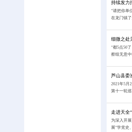
持续发力
“请把你单
在龙门镇了解
细微之处
“都5点5
察组无意中
芦山县委
2021年
第十一轮巡
走进天全
为深入开展
展“学党史