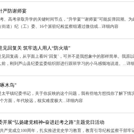
针严防谢师宴
考、高考录取升学的关键时间节点，“升学宴”“谢师宴”可能反弹回潮。
（街道）纪（工）委、16个派驻纪检监察组通过微信或...
详细内容
意见回复关 筑牢选人用人“防火墙”
意见回复函，从字面上看叫‘回复’，可并不是我想象中的那样简单。我原
久前，刚到芦山县纪委监委组织部进行跟班学习的小马感慨地说道。...
详
啄木鸟”
是太平镇纪委书记，关于你反映的这个问题，我有些地方想找你了解下情况..
个方面，年代较远，核实难度极大...
详细内容
委开展“弘扬建党精神•奋进赶考之路”主题党日活动
共产党成立100周年，扎实推进党史学习教育，教育引导纪检监察干部牢