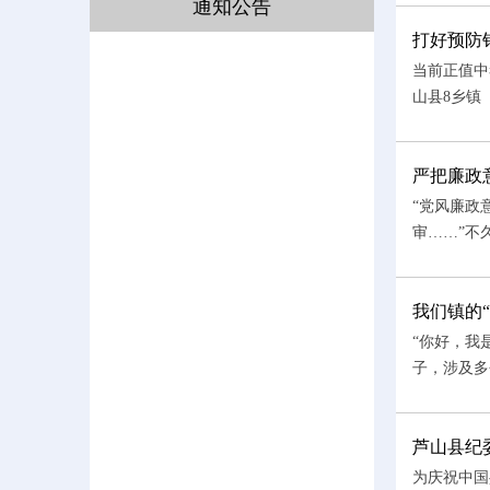
通知公告
打好预防
当前正值中
山县8乡镇
严把廉政
“党风廉政
审……”不
我们镇的“
“你好，我
子，涉及多
芦山县纪
为庆祝中国