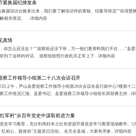
拧紧换届纪律发条
位换届信访台账拿出来，我们要了解信访件的查核、结案等情况”“你清楚
相关情况。 ...
详细内容
见真情
0了，你怎么还没走？”“巡察组还没下班，万一他们要资料我们不在.....
听到了这样的对话。 巡察组按照行政机关正常上下...
详细内容
巡察工作领导小组第二十八次会议召开
5月25日上午，芦山县委巡察工作领导小组第28次会议在县行政中心7楼第
察工作情况汇报。县委书记、县委巡察工作领导小组组长郑胡勇主持...
详
“红军村”从百年党史中汲取前进力量
党史学习教育，充分利用好本土红色资源开展党史学习教育现场教学。5
、忆初心、践使命”主题党日活动。 在天全县城，大家有序参...
详细内容