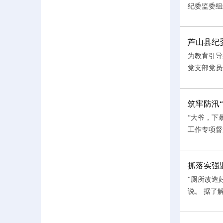
纪委监委组
芦山县纪
为教育引导
党支部党员
筑牢防汛
“大爷，下
工作专项督
抓落实强
“厕所改造
说。 据了