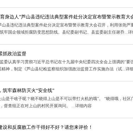
教育身边人”芦山县违纪违法典型案件处分决定宣布暨警示教育大
，芦山县违纪违法典型案件处分决定宣布暨警示教育大会召开，利用张尧严
筑牢国企领域拒腐防变思想防线。县纪委副书记、县监委副主任谢乔...
详
紧抓政治监督
监委认真学习贯彻习近平总书记在十九届中央纪委四次全会上强调的“要强
话精神，制定《芦山县纪检监察组织加强政治监督工作实施办法（试...
详
，筑牢森林防灭火“安全线”
上山是干啥子呢？晓不晓得上山是不可以带打火机的哦”。 “晓得哦，社
，督查组正在对上山的村民开展询问。 ...
详细内容
建设和反腐败工作干得好不好？请您来评价！