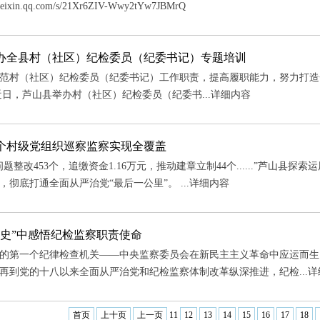
.weixin.qq.com/s/21Xr6ZIV-Wwy2tYw7JBMrQ
办全县村（社区）纪检委员（纪委书记）专题培训
范村（社区）纪检委员（纪委书记）工作职责，提高履职能力，努力打造一
近日，芦山县举办村（社区）纪检委员（纪委书...
详细内容
3个村级党组织巡察监察实现全覆盖
题整改453个，追缴资金1.16万元，推动建章立制44个......”芦山县探
，彻底打通全面从严治党“最后一公里”。 ...
详细内容
家史”中感悟纪检监察职责使命
年党的第一个纪律检查机关——中央监察委员会在新民主主义革命中应运而
再到党的十八以来全面从严治党和纪检监察体制改革纵深推进，纪检...
详
首页
上十页
上一页
11
12
13
14
15
16
17
18