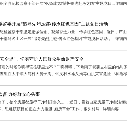
织全县纪检监察干部开展“弘扬建党精神·奋进赶考之路”主题党日...
详细内
委监委开展“追寻先烈足迹•传承红色基因”主题党日活动
纪检监察干部坚定忠诚信念、凝聚奋进力量、传承红色基因，近日，芦山
干部到名山区开展“追寻先烈足迹·传承红色基因”主题党日活动，...
详细内
“安全堤”，切实守护人民群众生命财产安全
暴雨的时候你晓得该往哪里走不？”“晓得哦，下暴雨了就要去村里的临时
查组在太平镇大河村大房子沟、钟灵村水埝头沟等山洪灾害危险...
详细内
监督 办好群众心头事
好了，整个房屋都显得干净利落多久......”近日，看着自家房屋干净整
解，思延镇镇目前正在大力推进“厕所革命”工作，铜头村属...
详细内容